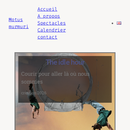
Accueil
A propos
Motus
Spectacles
murmuri
Calendrier
contact
The idle hour
Courir pour aller là où nous
sommes
création 2026